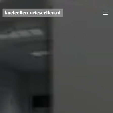
koelcellen-vriescellen.nl