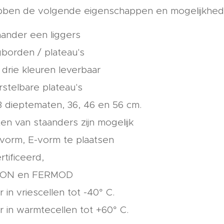
ebben de volgende eigenschappen en mogelijkhed
aander een liggers
gborden / plateau's
 drie kleuren leverbaar
rstelbare plateau's
 3 dieptematen, 36, 46 en 56 cm.
n van staanders zijn mogelijk
-vorm, E-vorm te plaatsen
tificeerd,
NON en FERMOD
 in vriescellen tot -40° C.
r in warmtecellen tot +60° C.