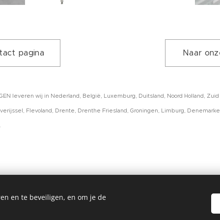
tact pagina
Naar onz
leveren wij in Nederland, België, Luxemburg, Duitsland, Noord Holland, Zuid H
verijssel, Flevoland, Drente, Drenthe Friesland, Groningen, Limburg, Denemarken
.
en en te beveiligen, en om je de
N.nl is onderdeel van Handelsonderneming Vink, Meeuwensedi
Tel. +31184642101 (altijd bereikbaar)
Cookies