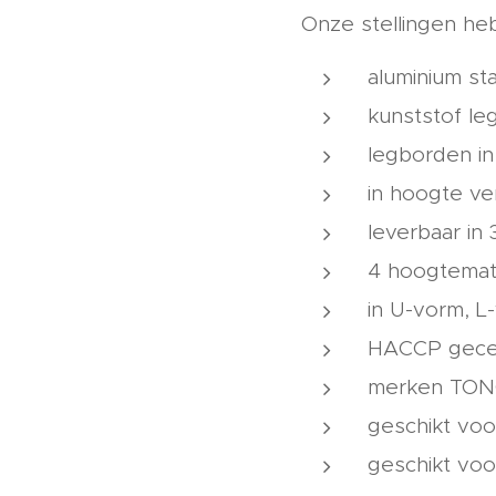
Onze stellingen h
aluminium st
kunststof le
legborden in
in hoogte ve
leverbaar in
4 hoogtemate
in U-vorm, L
HACCP gecer
merken TO
geschikt voor
geschikt voo