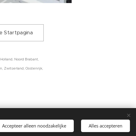
e Startpagina
olland, Noord Brabant,
, Zwitserland, Oostenrijk,
jk 12, 4268 GV MEEUWEN
Accepteer alleen noodzakelijke
Alles accepteren