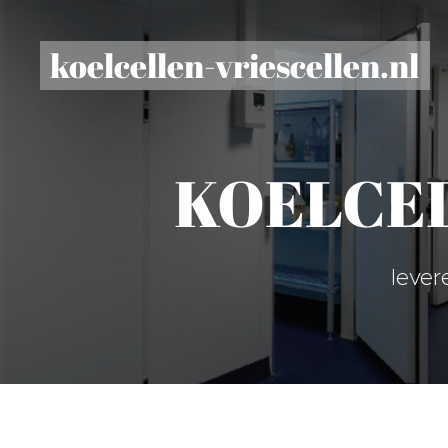
koelcellen-vriescellen.nl
KOELCEL 
lever