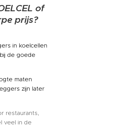
KOELCEL of
pe prijs?
ers in koelcellen
bij de goede
hoogte maten
ggers zijn later
r restaurants,
l veel in de