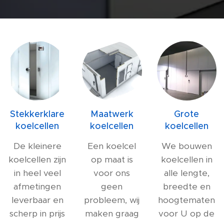
Stekkerklare
Maatwerk
Grote
koelcellen
koelcellen
koelcellen
De kleinere
Een koelcel
We bouwen
koelcellen zijn
op maat is
koelcellen in
in heel veel
voor ons
alle lengte,
afmetingen
geen
breedte en
leverbaar en
probleem, wij
hoogtematen
scherp in prijs
maken graag
voor U op de