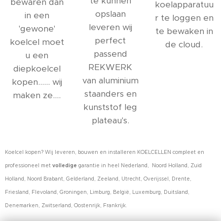
te kunnen
bewaren dan
koelapparatuu
opslaan
in een
r te loggen en
leveren wij
'gewone'
te bewaken in
perfect
koelcel moet
de cloud.
passend
u een
REKWERK
diepkoelcel
van aluminium
kopen...... wij
staanders en
maken ze....
kunststof leg
plateau's.
Koelcel kopen? Wij leveren, bouwen en installeren KOELCELLEN compleet en
professioneel met
volledige
garantie in heel Nederland, Noord Holland, Zuid
Holland, Noord Brabant, Gelderland, Zeeland, Utrecht, Overijssel, Drente,
Friesland, Flevoland, Groningen, Limburg, België, Luxemburg, Duitsland,
Denemarken, Zwitserland, Oostenrijk, Frankrijk.