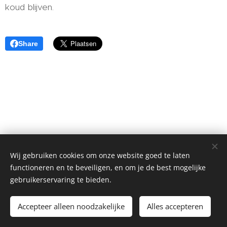
koud blijven.
Share
Wij gebruiken cookies om onze website goed te laten
functioneren en te beveiligen, en om je de best mogelijke
KOELCELLEN-VRIESCELLEN.nl is onderdeel van
gebruikerservaring te bieden.
Handelsonderneming Vink, Meeuwensedijk 12, 4268 GV
MEEUWEN
Accepteer alleen noodzakelijke
Alles accepteren
Tel. +31184642101 (altijd bereikbaar)
Cookies